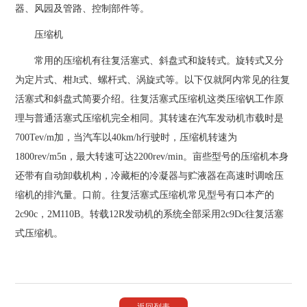
器、风园及管路、控制部件等。
压缩机
常用的压缩机有往复活塞式、斜盘式和旋转式。旋转式又分
为定片式、柑Jt式、螺杆式、涡旋式等。以下仅就阿内常见的往复
活塞式和斜盘式简要介绍。往复活塞式压缩机这类压缩钒工作原
理与普通活塞式压缩机完全相同。其转速在汽车发动机市载时是
700Tev/m加，当汽车以40km/h行驶时，压缩机转速为
1800rev/m5n，最大转速可达2200rev/min。亩些型号的压缩机本身
还带有自动卸载机构，冷藏柜的冷凝器与贮液器在高速时调啥压
缩机的排汽量。口前。往复活塞式压缩机常见型号有口本产的
2c90c，2M110B。转载12R发动机的系统全部采用2c9Dc往复活塞
式压缩机。