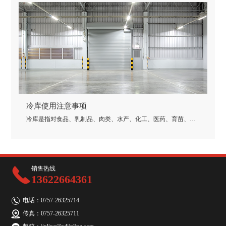
冷库使用注意事项
冷库是指对食品、乳制品、肉类、水产、化工、医药、育苗、科
学试验等的恒温贮藏冷气设备。实际上冷库与冰箱十分相似，但
冷库的面积要比冰箱的大很多，温度范围也比冰箱范围广，冷库
的超低温冷冻是冰箱所达不到的，但他们有着相同的制冷原理。
销售热线
13622664361
电话：0757-26325714
传真：0757-26325711